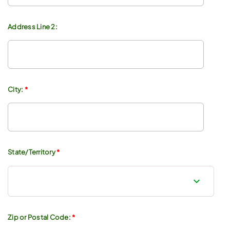
Address Line 2:
City:
*
State/Territory
*
Zip or Postal Code:
*