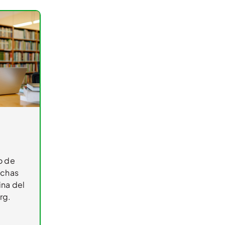
o de
uchas
ina del
rg.