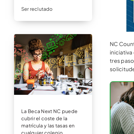
Ser reclutado
NC Count
iniciativ
tres paso
solicitud
La Beca Next NC puede
cubrir el coste de la
matrícula y las tasas en
cualquier colegio