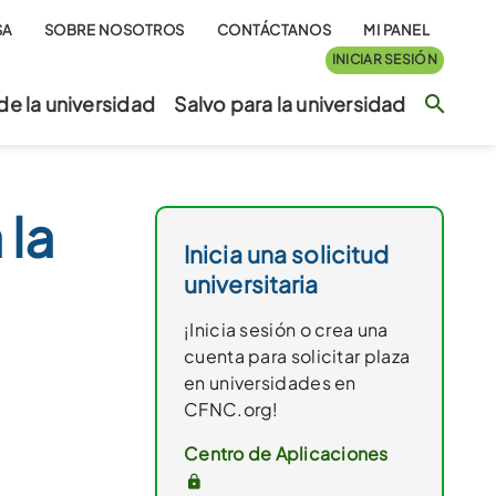
SA
SOBRE NOSOTROS
CONTÁCTANOS
MI PANEL
INICIAR SESIÓN
Sea
de la universidad
Salvo para la universidad
 la
Inicia una solicitud
universitaria
¡Inicia sesión o crea una
cuenta para solicitar plaza
en universidades en
|
CFNC.org!
Centro de Aplicaciones