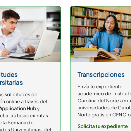
itudes
Transcripciones
rsitarias
Envía tu expediente
académico del institut
us solicitudes de
Carolina del Norte a m
n online a través del
universidades de Carol
pplication Hub
y
Norte gratis en CFNC.o
cha las tasas exentas
e la Semana de
Solicita tu expediente
udes Universitarias, del