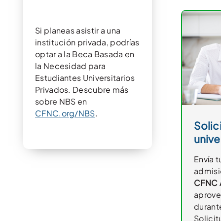
Si planeas asistir a una
institución privada, podrías
optar a la Beca Basada en
la Necesidad para
Estudiantes Universitarios
Privados. Descubre más
sobre NBS en
CFNC.org/NBS
.
Solic
unive
Envía t
admisió
CFNC A
aprove
durant
Solicit