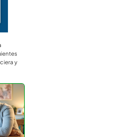
a
uientes
nciera y