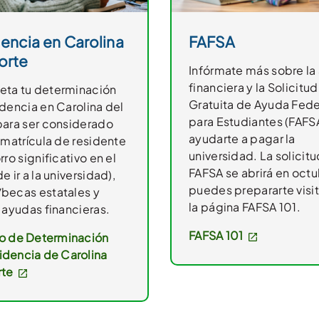
encia en Carolina
FAFSA
orte
Infórmate más sobre la
financiera y la Solicitud
ta tu determinación
Gratuita de Ayuda Fede
idencia en Carolina del
para Estudiantes (FAFS
para ser considerado
ayudarte a pagar la
 matrícula de residente
universidad. La solicit
rro significativo en el
FAFSA se abrirá en octu
e ir a la universidad),
puedes prepararte visi
becas estatales y
la página FAFSA 101.
 ayudas financieras.
FAFSA 101
io de Determinación
idencia de Carolina
rte