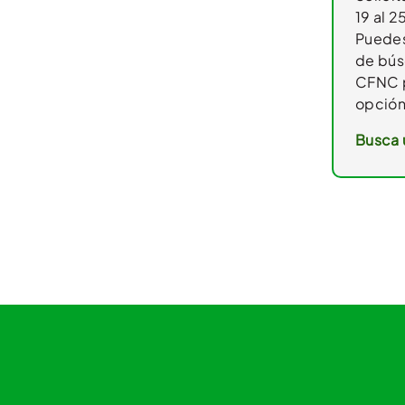
19 al 
Puedes 
de bús
CFNC p
opción
Busca 