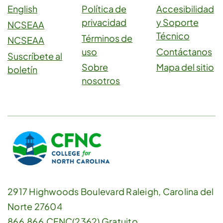
English
Política de
Accesibilidad
privacidad
y Soporte
NCSEAA
Técnico
Términos de
NCSEAA
uso
Contáctanos
Suscríbete al
Sobre
Mapa del sitio
boletín
nosotros
2917 Highwoods Boulevard Raleigh, Carolina del
Norte 27604
866.866.CFNC(2362)
Gratuito